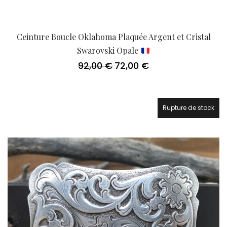
Ceinture Boucle Oklahoma Plaquée Argent et Cristal
Swarovski Opale
92,00
€
72,00
€
Le
Le
prix
prix
initial
actuel
était :
est :
92,00 €.
72,00 €.
Rupture de stock