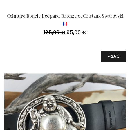
Ceinture Boucle Leopard Bronze et Cristaux Swarovski
125,00
€
95,00
€
Le
Le
prix
prix
initial
actuel
était :
est :
125,00 €.
95,00 €.
12.5%