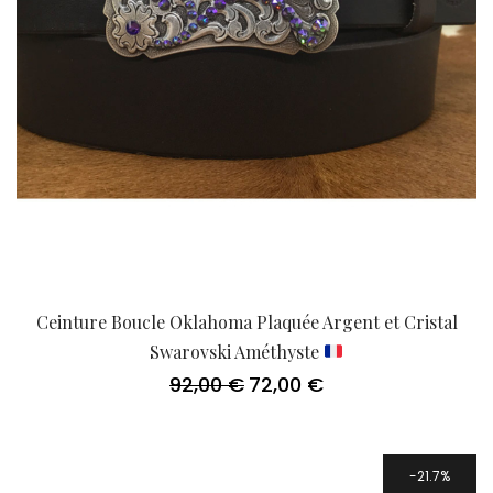
Ceinture Boucle Oklahoma Plaquée Argent et Cristal
Swarovski Améthyste
92,00
€
72,00
€
Le
Le
prix
prix
initial
actuel
était :
est :
92,00 €.
72,00 €.
21.7%