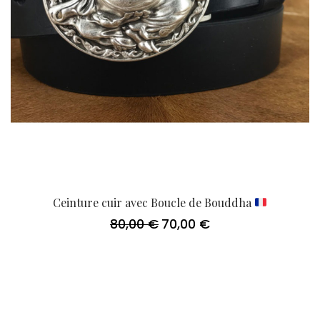
Ceinture cuir avec Boucle de Bouddha
80,00
€
70,00
€
Le
Le
prix
prix
initial
actuel
était :
est :
80,00 €.
70,00 €.