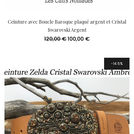
Ceinture avec Boucle Baroque plaqué argent et Cristal
Swarovski Argent
120,00
€
100,00
€
Le
Le
prix
prix
initial
actuel
était :
est :
120,00 €.
100,00 €.
14.5%