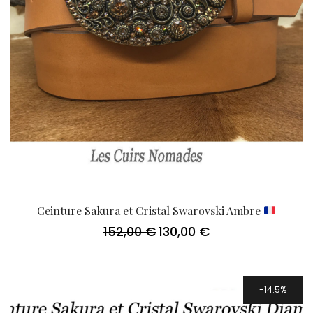
Ceinture Sakura et Cristal Swarovski Ambre
152,00
€
130,00
€
Le
Le
prix
prix
initial
actuel
était :
est :
152,00 €.
130,00 €.
14.5%