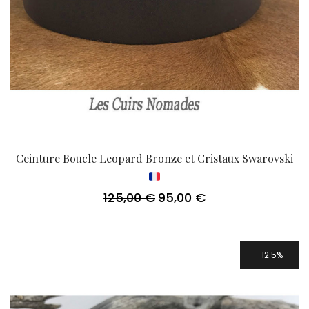
Ceinture Boucle Leopard Bronze et Cristaux Swarovski
125,00
€
95,00
€
Le
Le
prix
prix
initial
actuel
était :
est :
125,00 €.
95,00 €.
12.5%