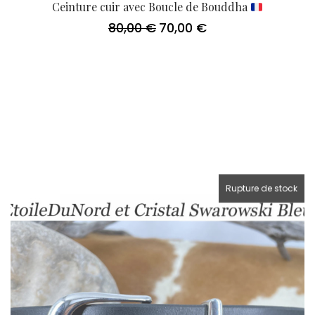
Ceinture cuir avec Boucle de Bouddha
80,00
€
70,00
€
Le
Le
prix
prix
initial
actuel
était :
est :
80,00 €.
70,00 €.
Rupture de stock