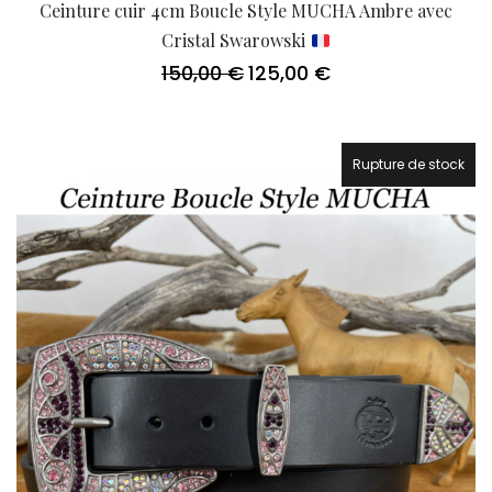
Ceinture cuir 4cm Boucle Style MUCHA Ambre avec
Cristal Swarowski
150,00
€
125,00
€
Le
Le
prix
prix
initial
actuel
était :
est :
150,00 €.
125,00 €.
Rupture de stock
16.7%