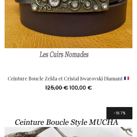
Ceinture Boucle Zelda et Cristal Swarovski Diamant
125,00
€
100,00
€
Le
Le
prix
prix
initial
actuel
était :
est :
125,00 €.
100,00 €.
16.7%