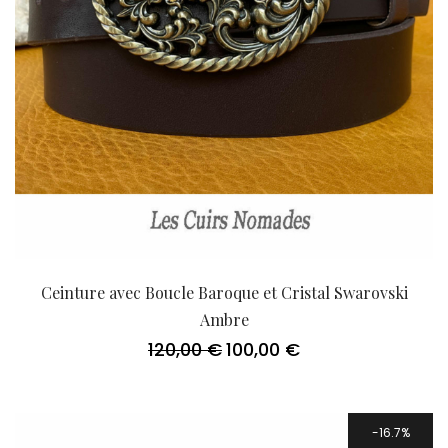
Ceinture avec Boucle Baroque et Cristal Swarovski
Ambre
120,00
€
100,00
€
Le
Le
prix
prix
initial
actuel
était :
est :
120,00 €.
100,00 €.
16.7%