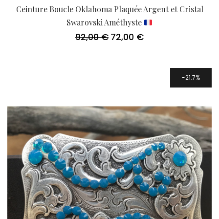
Ceinture Boucle Oklahoma Plaquée Argent et Cristal
Swarovski Améthyste
92,00
€
72,00
€
Le
Le
prix
prix
initial
actuel
était :
est :
92,00 €.
72,00 €.
21.7%