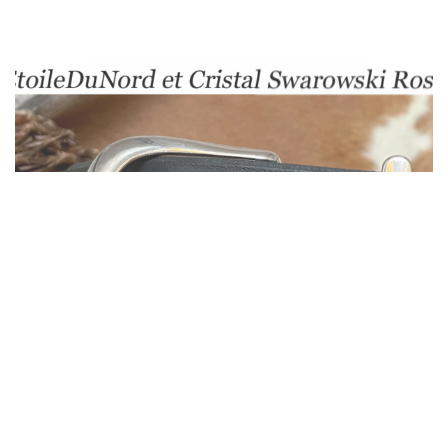
Ceinture cuir Boucle L’EtoileDuNord et Cristal