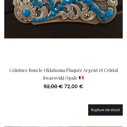
Ceinture Boucle Oklahoma Plaquée Argent et Cristal
Swarovski Opale
92,00
€
72,00
€
Le
Le
prix
prix
initial
actuel
était :
est :
92,00 €.
72,00 €.
Rupture de stock