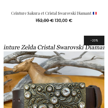
Ceinture Sakura et Cristal Swarovski Diamant
152,00
€
130,00
€
Le
Le
prix
prix
initial
actuel
était :
est :
152,00 €.
130,00 €.
20%