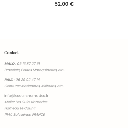
52,00
€
Contact
MALO
:
06 13 87 27 61
Bracelets, Petites Maroquineries, etc…
PAUL
:
06 29 02 47 14
Ceintures Mexicaines, Militaires, etc…
info@lescuirsnomades.fr
Atelier Les Cuirs Nomades
Hameau Le Caunil
11140 Salvezines, FRANCE