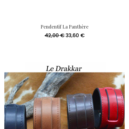
Pendentif La Panthère
42,00
€
33,60
€
Le
Le
prix
prix
initial
actuel
était :
est :
42,00 €.
33,60 €.