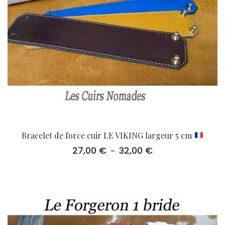
Bracelet de force cuir LE VIKING largeur 5 cm
27,00
€
32,00
€
Plage
–
de
prix :
27,00 €
à
32,00 €