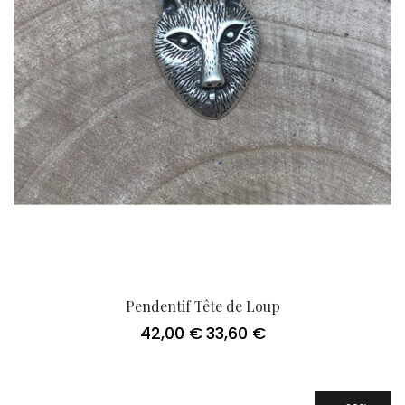
Pendentif Tête de Loup
42,00
€
33,60
€
Le
Le
prix
prix
initial
actuel
était :
est :