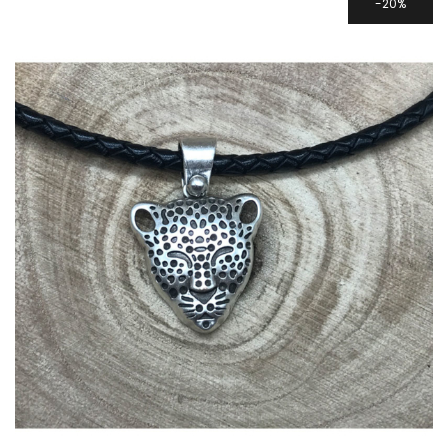
42,00 €.
33,60 €.
20%