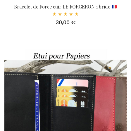
Bracelet de Force cuir LE FORGERON 1 bride
Note
30,00
€
5.00
sur 5