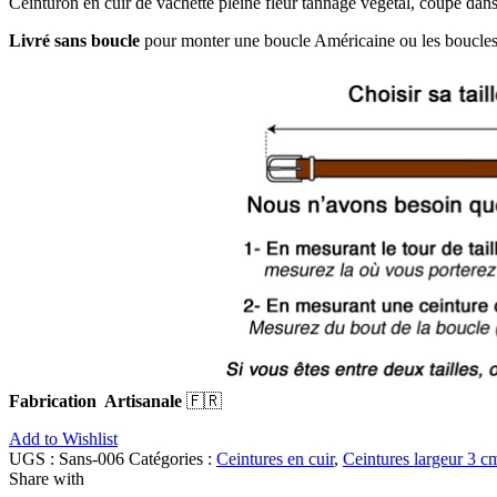
Ceinturon en cuir de vachette pleine fleur tannage végétal, coupé dans
Livré sans boucle
pour monter une boucle Américaine ou les boucles c
Fabrication Artisanale
🇫🇷
Add to Wishlist
UGS :
Sans-006
Catégories :
Ceintures en cuir
,
Ceintures largeur 3 c
Share with