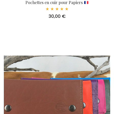
Pochettes en cuir pour Papiers
Note
30,00
€
5.00
sur 5