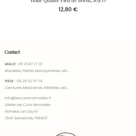
Huile Qualité Pied de Boeuf, SAPO
12,80
€
Contact
MALO
:
06 13 87 27 61
Bracelets, Petites Maroquineries, etc…
PAUL
:
06 29 02 47 14
Ceintures Mexicaines, Militaires, etc…
info@lescuirsnomades.fr
Atelier Les Cuirs Nomades
Hameau Le Caunil
11140 Salvezines, FRANCE