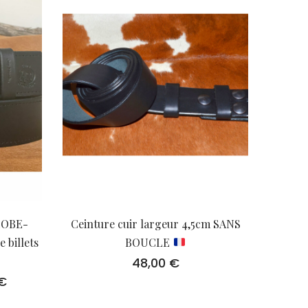
GLOBE-
Ceinture cuir largeur 4,5cm SANS
 billets
BOUCLE
48,00
€
€
Plage
de