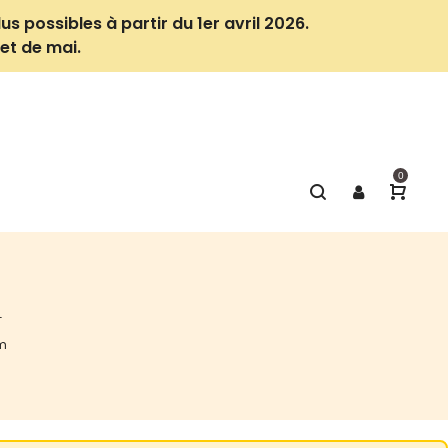
us possibles à partir du 1er avril 2026.
et de mai.
0
m
cm