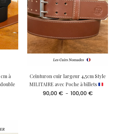
 cm à
Ceinturon cuir largeur 4,5cm Style
 double
MILITAIRE avec Poche à billets
90,00
€
100,00
€
Plage
–
de
prix :
90,00 €
à
100,00 €