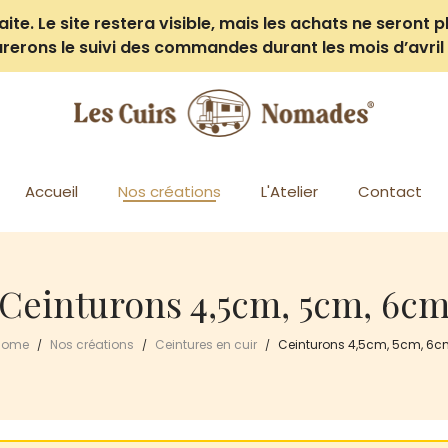
e. Le site restera visible, mais les achats ne seront pl
rerons le suivi des commandes durant les mois d’avril 
Accueil
Nos créations
L'Atelier
Contact
Ceinturons 4,5cm, 5cm, 6c
Home
Nos créations
Ceintures en cuir
Ceinturons 4,5cm, 5cm, 6
/
/
/