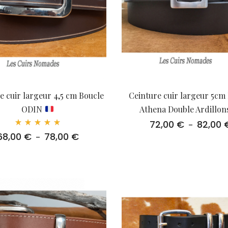
e cuir largeur 4,5 cm Boucle
Ceinture cuir largeur 5cm
ODIN
Athena Double Ardillon
72,00
€
82,00
–
Note
68,00
€
78,00
€
Plage
–
5.00
sur 5
de
prix :
68,00 €
à
78,00 €