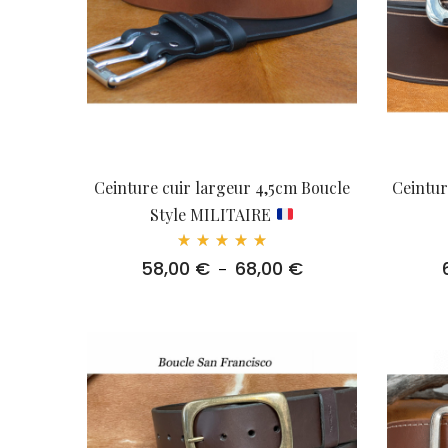
Ceinture cuir largeur 4,5cm Boucle
Ceintur
Style MILITAIRE
Note
58,00
€
68,00
€
Plage
–
5.00
sur 5
de
prix :
58,00 €
à
68,00 €