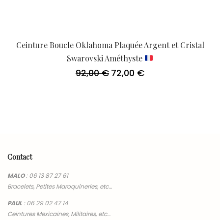
Ceinture Boucle Oklahoma Plaquée Argent et Cristal
Swarovski Améthyste
92,00
€
72,00
€
Le
Le
prix
prix
initial
actuel
était :
est :
92,00 €.
72,00 €.
Contact
MALO
:
06 13 87 27 61
Bracelets, Petites Maroquineries, etc…
PAUL
:
06 29 02 47 14
Ceintures Mexicaines, Militaires, etc…