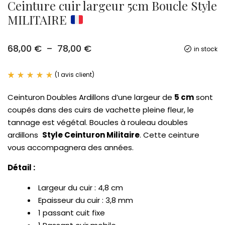
Ceinture cuir largeur 5cm Boucle Style
MILITAIRE
Plage
68,00
€
–
78,00
€
in stock
de
prix :
68,00 €
(
1
avis client)
à
Noté
1
5.00
78,00 €
Ceinturon Doubles Ardillons d’une largeur de
5 cm
sont
sur 5
basé
coupés dans des cuirs de vachette pleine fleur, le
sur
notation
tannage est végétal. Boucles à rouleau doubles
client
ardillons
Style Ceinturon Militaire
.
Cette ceinture
vous accompagnera des années.
Détail :
Largeur du cuir : 4,8 cm
Epaisseur du cuir : 3,8 mm
1 passant cuit fixe