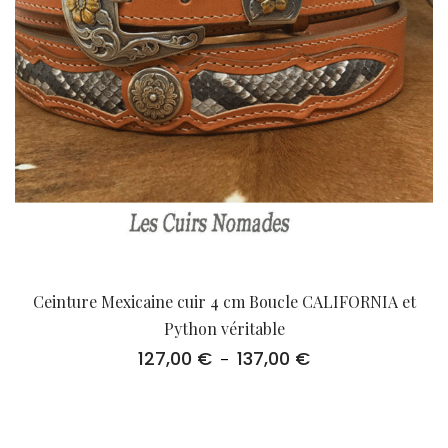
Ceinture Mexicaine cuir 4 cm Boucle CALIFORNIA et
Python véritable
127,00
€
137,00
€
Plage
–
de
prix :
127,00 €
à