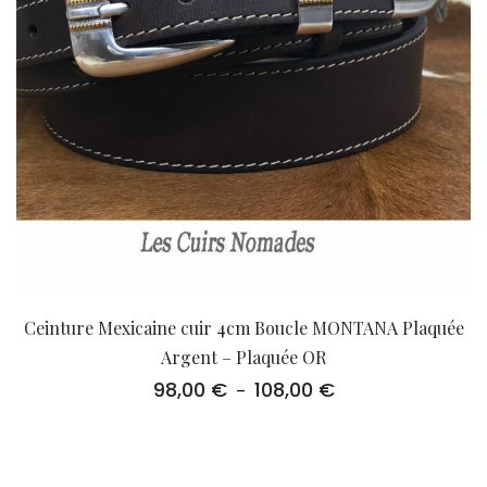
Ceinture Mexicaine cuir 4cm Boucle MONTANA Plaquée
Argent – Plaquée OR
98,00
€
108,00
€
Plage
–
de
prix :
98,00 €
à