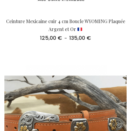
Ceinture Mexicaine cuir 4 cm Boucle WYOMING Plaquée
Argent et Or
125,00
€
135,00
€
Plage
–
de
prix :
125,00 €
à
135,00 €