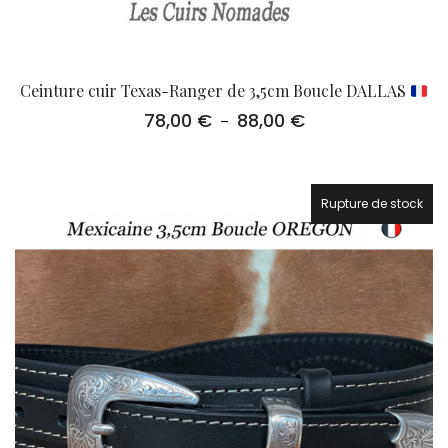
Ceinture cuir Texas-Ranger de 3,5cm Boucle DALLAS
78,00
€
88,00
€
Plage
–
de
prix :
78,00 €
à
Rupture de stock
88,00 €