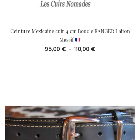
Ceinture Mexicaine cuir 4 cm Boucle RANGER Laiton
Massif
95,00
€
110,00
€
Plage
–
de
prix :
95,00 €
à
110,00 €