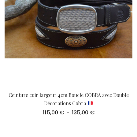
Ceinture cuir largeur 4cm Boucle COBRA avec Double
Décorations Cobra
115,00
€
135,00
€
Plage
–
de
prix :
115,00 €
à