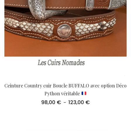
Ceinture Country cuir Boucle BUFFALO avec option Déco
Python véritable
98,00
€
123,00
€
Plage
–
de
prix :
98,00 €
à