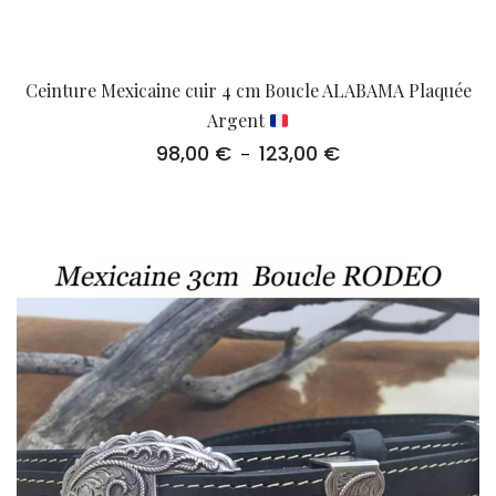
Ceinture Mexicaine cuir 4 cm Boucle ALABAMA Plaquée
Argent
98,00
€
123,00
€
Plage
–
de
prix :
98,00 €
à
123,00 €