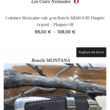
Ceinture Mexicaine cuir 4cm Boucle MISSOURI Plaquée
Argent – Plaquée OR
98,00
€
108,00
€
Plage
–
de
prix :
98,00 €
à
Rupture de stock
108,00 €