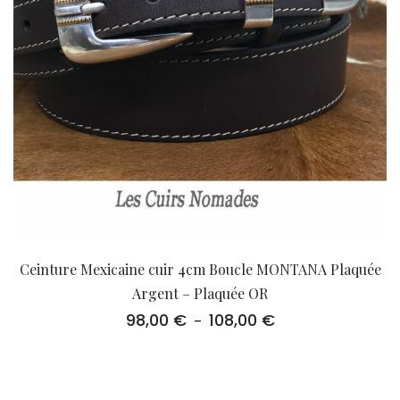
Ceinture Mexicaine cuir 4cm Boucle MONTANA Plaquée
Argent – Plaquée OR
98,00
€
108,00
€
Plage
–
de
prix :
98,00 €
à