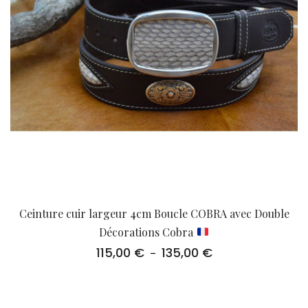
Ceinture cuir largeur 4cm Boucle COBRA avec Double
Décorations Cobra
115,00
€
135,00
€
Plage
–
de
prix :
115,00 €
à