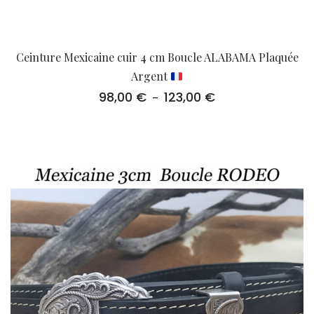
Ceinture Mexicaine cuir 4 cm Boucle ALABAMA Plaquée
Argent
98,00
€
123,00
€
Plage
–
de
prix :
98,00 €
à
123,00 €