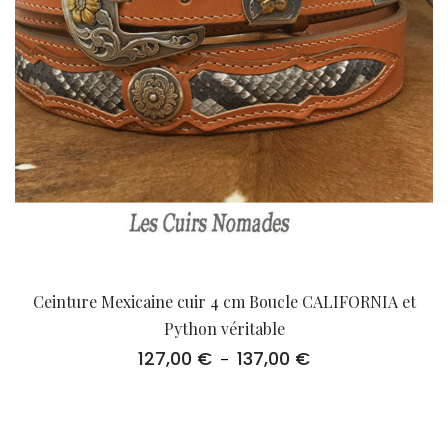
Ceinture Mexicaine cuir 4 cm Boucle CALIFORNIA et
Python véritable
127,00
€
137,00
€
Plage
–
de
prix :
127,00 €
à