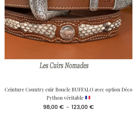
Ceinture Country cuir Boucle BUFFALO avec option Déco
Python véritable
98,00
€
123,00
€
Plage
–
de
prix :
98,00 €
à