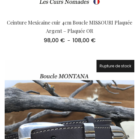
Ceinture Mexicaine cuir 4cm Boucle MISSOURI Plaquée
Argent – Plaquée OR
98,00
€
108,00
€
Plage
–
de
prix :
98,00 €
à
Rupture de stock
108,00 €