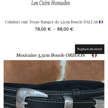
Ceinture cuir Texas-Ranger de 3,5cm Boucle DALLAS
78,00
€
88,00
€
Plage
–
de
prix :
78,00 €
à
Rupture de stock
88,00 €