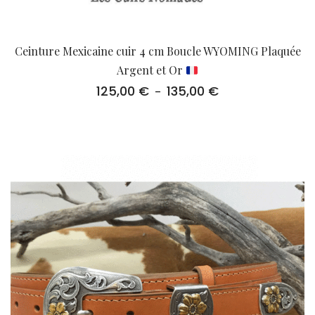
Ceinture Mexicaine cuir 4 cm Boucle WYOMING Plaquée
Argent et Or
125,00
€
135,00
€
Plage
–
de
prix :
125,00 €
à
135,00 €