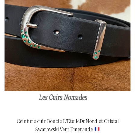
Ceinture cuir Boucle L’EtoileDuNord et Cristal
Swarowski Vert Emeraude