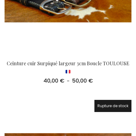
Ceinture cuir Surpiqué largeur 3cm Boucle TOULOUSE
40,00
€
50,00
€
Plage
–
de
prix :
40,00 €
à
Rupture de stock
50,00 €