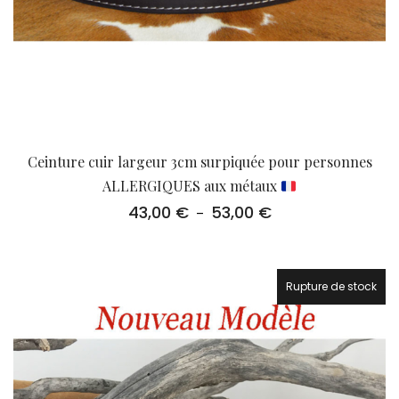
Ceinture cuir largeur 3cm surpiquée pour personnes
ALLERGIQUES aux métaux
43,00
€
53,00
€
Plage
–
de
prix :
43,00 €
à
Rupture de stock
53,00 €