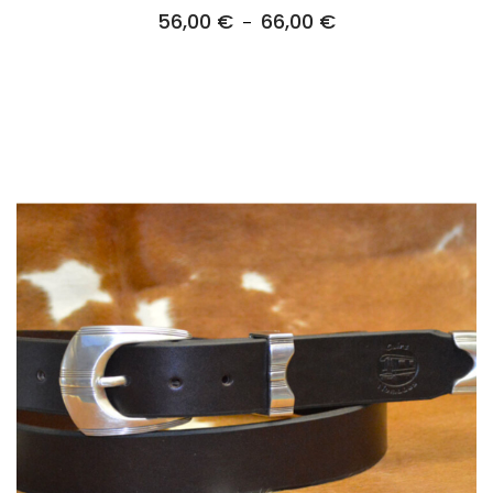
56,00
€
66,00
€
Plage
–
de
prix :
56,00 €
à
66,00 €