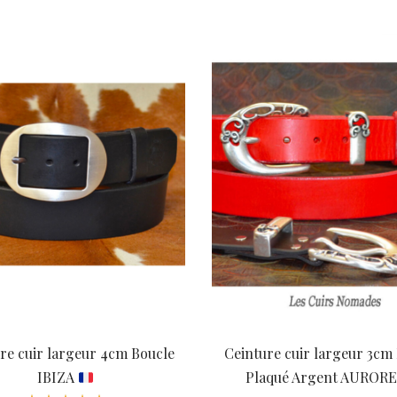
initial
actuel
initial
était :
est :
était :
92,00 €.
72,00 €.
92,00 €.
re cuir largeur 4cm Boucle
Ceinture cuir largeur 3cm
IBIZA
Plaqué Argent AUROR