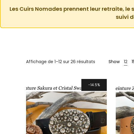
Les Cuirs Nomades prennent leur retraite, le s
suivi 
Trié
Affichage de 1–12 sur 26 résultats
Show
12
1
par
prix
décroissant
14.5%