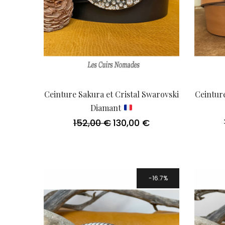
Ceinture Sakura et Cristal Swarovski
Ceinture
Diamant
152,00
€
130,00
€
Le
Le
prix
prix
initial
actuel
était :
est :
152,00 €.
130,00 €.
16.7%