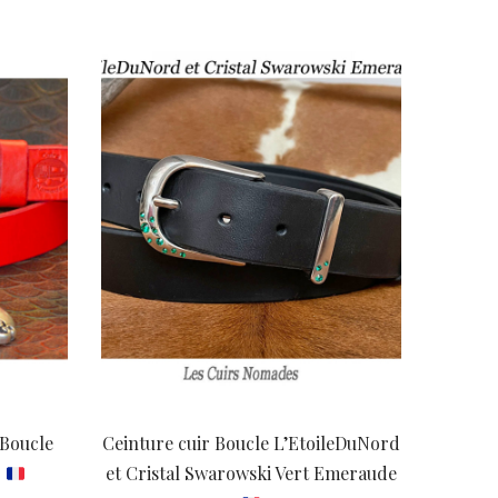
actuel
est :
72,00 €.
 Boucle
Ceinture cuir Boucle L’EtoileDuNord
E
et Cristal Swarowski Vert Emeraude