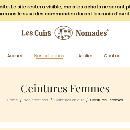
e. Le site restera visible, mais les achats ne seront pl
rerons le suivi des commandes durant les mois d’avril 
Accueil
Nos créations
L'Atelier
Contact
Ceintures Femmes
Home
Nos créations
Ceintures en cuir
Ceintures Femmes
/
/
/