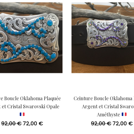
re Boucle Oklahoma Plaquée
Ceinture Boucle Oklahoma 
 et Cristal Swarovski Opale
Argent et Cristal Swaro
Améthyste
92,00
€
72,00
€
92,00
€
72,00
€
Le
Le
Le
prix
prix
prix