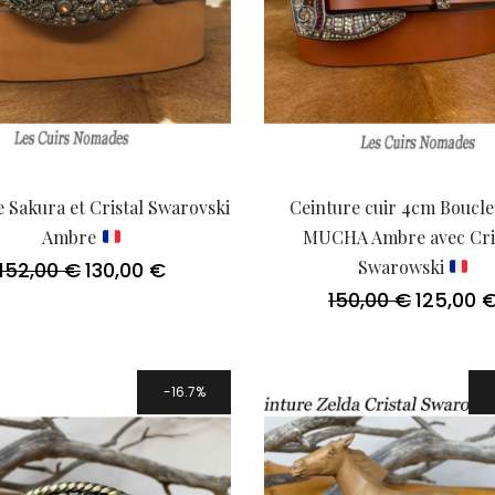
 Sakura et Cristal Swarovski
Ceinture cuir 4cm Boucle
Ambre
MUCHA Ambre avec Cri
Swarowski
152,00
€
130,00
€
Le
Le
prix
prix
150,00
€
125,00
Le
initial
actuel
prix
était :
est :
initial
152,00 €.
130,00 €.
était :
150,00 €.
16.7%