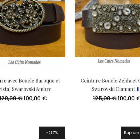
ure avec Boucle Baroque et
Ceinture Boucle Zelda et C
ristal Swarovski Ambre
Swarovski Diamant
120,00
€
100,00
€
125,00
€
100,00
Le
Le
Le
prix
prix
prix
initial
actuel
initial
était :
est :
était :
120,00 €.
100,00 €.
125,00 €.
21.7%
Rupture 