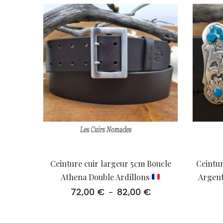
Ceinture cuir largeur 5cm Boucle
Ceintu
Athena Double Ardillons
Argent
72,00
€
82,00
€
Plage
–
de
prix :
72,00 €