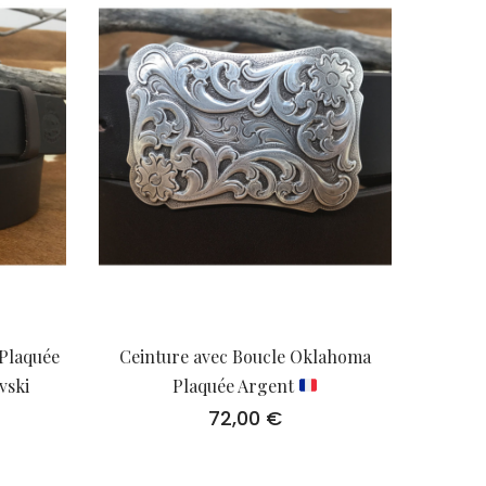
Plaquée
Ceinture avec Boucle Oklahoma
vski
Plaquée Argent
72,00
€
Le
prix