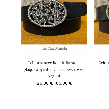
Ceinture avec Boucle Baroque
Ceint
plaqué argent et Cristal Swarovski
C
Argent
120,00
€
100,00
€
Le
Le
prix
prix
initial
actuel
était :
est :
120,00 €.
100,00 €.