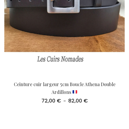
Ceinture cuir largeur 5cm Boucle Athena Double
Ardillons
72,00
€
82,00
€
Plage
–
de
prix :
72,00 €
à