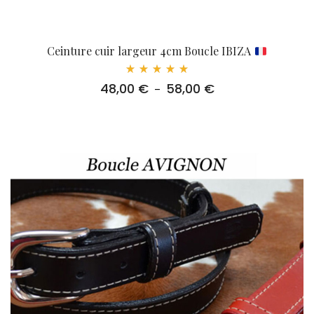
Ceinture cuir largeur 4cm Boucle IBIZA
Note
48,00
€
58,00
€
Plage
–
5.00
sur 5
de
prix :
48,00 €
à
58,00 €