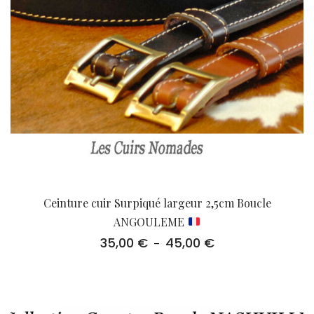
Ceinture cuir Surpiqué largeur 2,5cm Boucle
ANGOULEME
35,00
€
45,00
€
Plage
–
de
prix :
35,00 €
à
45,00 €