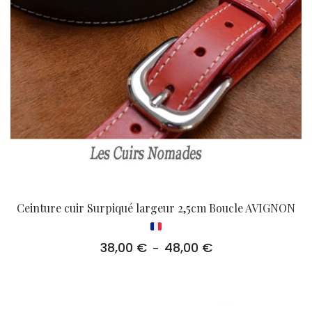
Ceinture cuir Surpiqué largeur 2,5cm Boucle AVIGNON
38,00
€
48,00
€
Plage
–
de
prix :
38,00 €
à