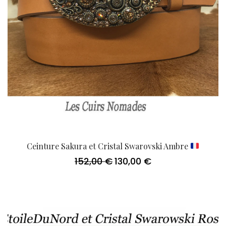
Ceinture Sakura et Cristal Swarovski Ambre
152,00
€
130,00
€
Le
Le
prix
prix
initial
actuel
était :
est :
152,00 €.
130,00 €.