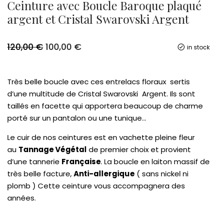
Ceinture avec Boucle Baroque plaqué
argent et Cristal Swarovski Argent
Le
Le
120,00
€
100,00
€
in stock
prix
prix
initial
actuel
était :
est :
120,00 €.
100,00 €.
Très belle boucle avec ces entrelacs floraux
sertis
d’une multitude de Cristal Swarovski Argent. Ils sont
taillés en facette qui apportera beaucoup de charme
porté sur un pantalon ou une tunique…
Le cuir de nos ceintures est en vachette pleine fleur
au
Tannage Végétal
de premier choix et provient
d’une tannerie
Française
.
La boucle en laiton massif de
très belle facture,
Anti-allergique
( sans nickel ni
plomb )
Cette ceinture vous accompagnera des
années.