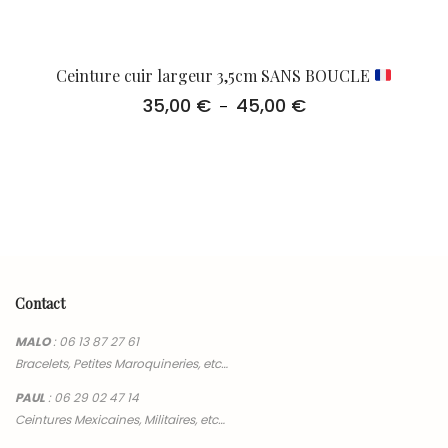
Ceinture cuir largeur 3,5cm SANS BOUCLE
35,00
€
45,00
€
Plage
–
de
prix :
35,00 €
à
45,00 €
Contact
MALO
:
06 13 87 27 61
Bracelets, Petites Maroquineries, etc…
PAUL
:
06 29 02 47 14
Ceintures Mexicaines, Militaires, etc…