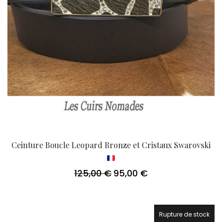
Ceinture Boucle Leopard Bronze et Cristaux Swarovski
125,00
€
95,00
€
Le
Le
prix
prix
initial
actuel
était :
est :
125,00 €.
95,00 €.
Rupture de stock