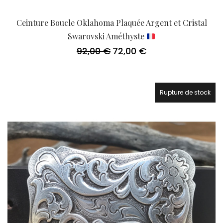
Ceinture Boucle Oklahoma Plaquée Argent et Cristal
Swarovski Améthyste
92,00
€
72,00
€
Le
Le
prix
prix
initial
actuel
était :
est :
92,00 €.
72,00 €.
Rupture de stock