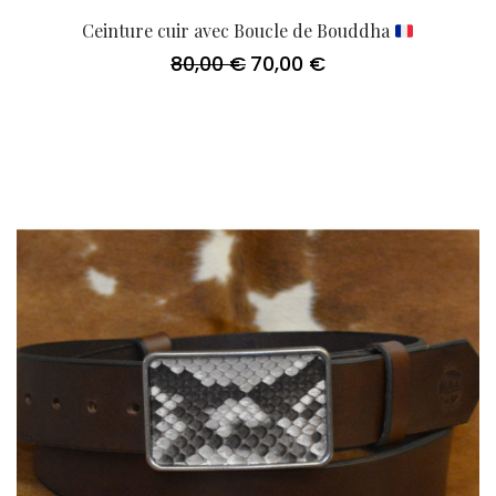
Ceinture cuir avec Boucle de Bouddha
80,00
€
70,00
€
Le
Le
prix
prix
initial
actuel
était :
est :
80,00 €.
70,00 €.