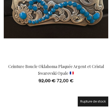
Ceinture Boucle Oklahoma Plaquée Argent et Cristal
Swarovski Opale
92,00
€
72,00
€
Le
Le
prix
prix
initial
actuel
était :
est :
92,00 €.
72,00 €.
Rupture de stock
21.7%