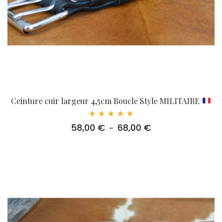
Ceinture cuir largeur 4,5cm Boucle Style MILITAIRE
Note
58,00
€
68,00
€
Plage
–
5.00
sur 5
de
prix :
58,00 €
à
68,00 €