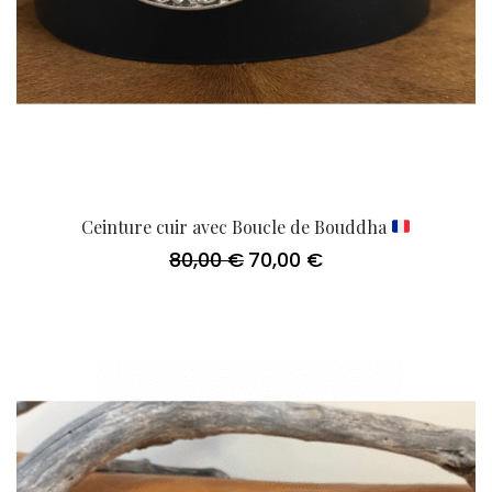
Ceinture cuir avec Boucle de Bouddha
80,00
€
70,00
€
Le
Le
prix
prix
initial
actuel
était :
est :
80,00 €.
70,00 €.