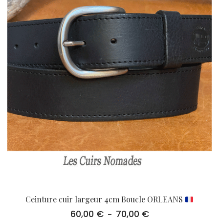
Ceinture cuir largeur 4cm Boucle ORLEANS
60,00
€
70,00
€
Plage
–