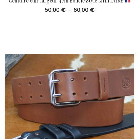
Ceinture cuir largeur 4cm Boucle Style MILITAIRE
50,00
€
60,00
€
Plage
–
de
prix :
50,00 €
à
60,00 €