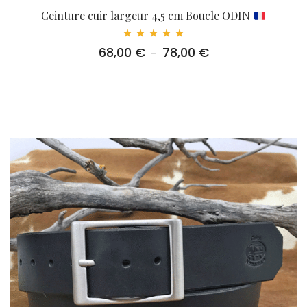
Ceinture cuir largeur 4,5 cm Boucle ODIN
Note
68,00
€
78,00
€
Plage
–
5.00
sur 5
de
prix :
68,00 €
à
78,00 €