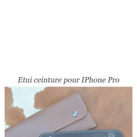
prix :
56,00 €
à
66,00 €