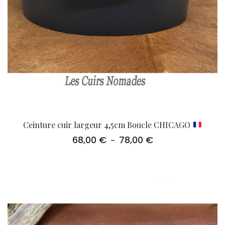
Ceinture cuir largeur 4,5cm Boucle CHICAGO
68,00
€
78,00
€
Plage
–
de
prix :
68,00 €
à
78,00 €