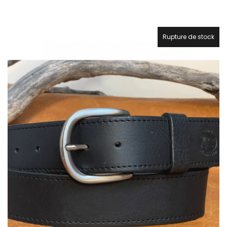
de
prix :
60,00 €
à
Rupture de stock
70,00 €