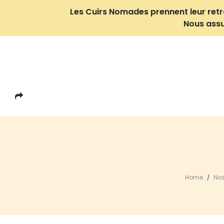
Les Cuirs Nomades prennent leur retrait
Nous assu
Home
Nos
/