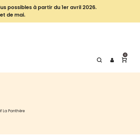
us possibles à partir du 1er avril 2026.
et de mai.
0
f La Panthère