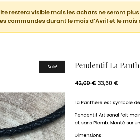
ite restera visible mais les achats ne seront plus
des commandes durant le mois d’Avril et le mois 
Pendentif La Panth
Sale!
Le
Le
42,00
€
33,60
€
prix
prix
initial
actuel
était :
est :
La Panthère est symbole de
42,00 €.
33,60 €
Pendentif Artisanal fait mai
et sans Plomb. Monté sur un 
Dimensions :