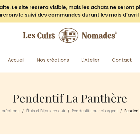
e. Le site restera visible, mais les achats ne seront pl
rerons le suivi des commandes durant les mois d’avril 
Accueil
Nos créations
L'Atelier
Contact
Pendentif La Panthère
 créations
Étuis et Bijoux en cuir
Pendentifs cuir et argent
Pendenti
/
/
/