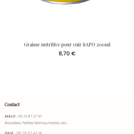
Graisse nutritive pour cuir SAPO 200ml
8,70
€
Contact
MALO
:
06 13 87 27 61
Bracelets, Petites Maroquineries, etc…
PAUL
:
06 29 02 47 14