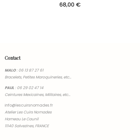
68,00
€
Contact
MALO
:
06 13 87 27 61
Bracelets, Petites Maroquineries, etc…
PAUL
:
06 29 02 47 14
Ceintures Mexicaines, Militaires, etc…
info@lescuirsnomades.fr
Atelier Les Cuirs Nomades
Hameau Le Caunil
11140 Salvezines, FRANCE