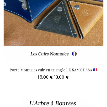
Porte Monnaies cuir en triangle LE SAMOUSSA
15,00
€
13,00
€
Le
Le
prix
prix
initial
actuel
était :
est :
15,00 €.
13,00 €.