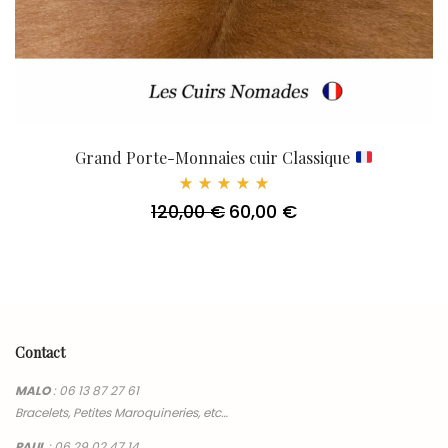
Grand Porte-Monnaies cuir Classique
Note
120,00
€
60,00
€
Le
Le
5.00
sur 5
prix
prix
initial
actuel
était :
est :
120,00 €.
60,00 €.
Contact
MALO
:
06 13 87 27 61
Bracelets, Petites Maroquineries, etc…
PAUL
:
06 29 02 47 14