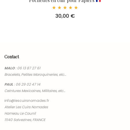
Pochettes en cuir pour Papiers
Note
30,00
€
5.00
sur 5
Contact
MALO
:
06 13 87 27 61
Bracelets, Petites Maroquineries, etc…
PAUL
:
06 29 02 47 14
Ceintures Mexicaines, Militaires, etc…
info@lescuirsnomades.fr
Atelier Les Cuirs Nomades
Hameau Le Caunil
11140 Salvezines, FRANCE