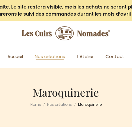
e. Le site restera visible, mais les achats ne seront pl
rerons le suivi des commandes durant les mois d’avril 
Accueil
Nos créations
L'Atelier
Contact
Maroquinerie
Home
Nos créations
Maroquinerie
/
/