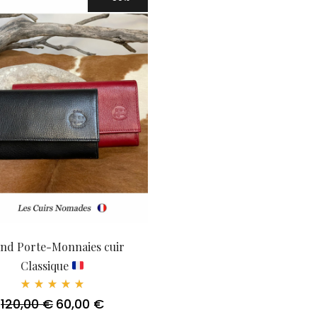
nd Porte-Monnaies cuir
Classique
Note
120,00
€
60,00
€
Le
Le
5.00
sur 5