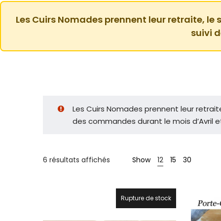
Les Cuirs Nomades prennent leur retraite, le s
suivi 
Les Cuirs Nomades prennent leur retraite, 
des commandes durant le mois d’Avril et
Trié
6 résultats affichés
Show
12
15
30
par
prix
croissant
Rupture de stock