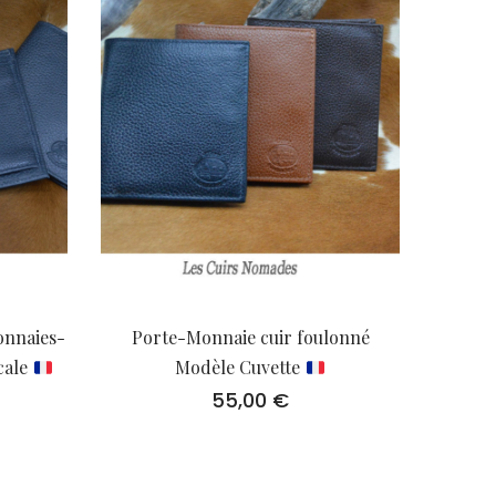
onnaies-
Porte-Monnaie cuir foulonné
cale
Modèle Cuvette
55,00
€