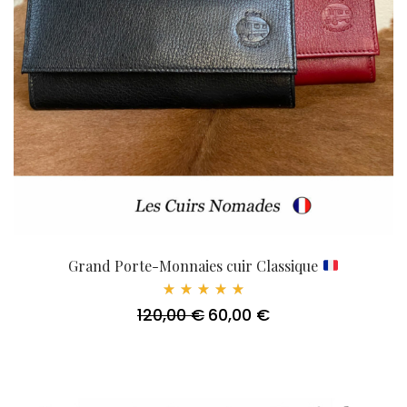
Grand Porte-Monnaies cuir Classique
Note
120,00
€
60,00
€
Le
Le
5.00
sur 5
prix
prix
initial
actuel
était :
est :
120,00 €.
60,00 €.