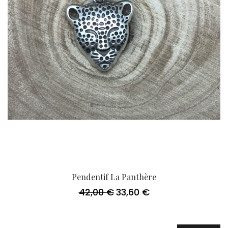
Pendentif La Panthère
42,00
€
33,60
€
Le
Le
prix
prix
initial
actuel
était :
est :