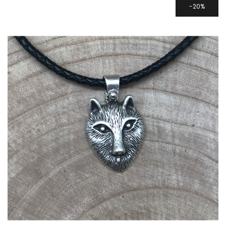
42,00 €.
33,60 €.
20%