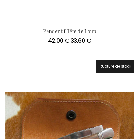
Pendentif Tête de Loup
42,00
€
33,60
€
Le
Le
prix
prix
initial
actuel
était :
est :
42,00 €.
33,60 €.
Rupture de stock