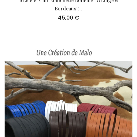
Bracelet Cuir Manchette Bohème ‘’Orange &
Bordeaux’’…
45,00
€