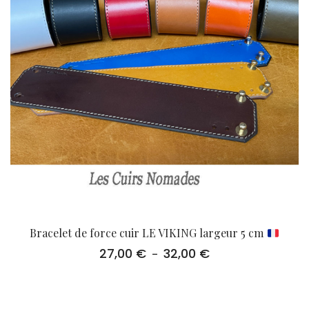
Bracelet de force cuir LE VIKING largeur 5 cm
27,00
€
32,00
€
Plage
–
de
prix :
27,00 €
à