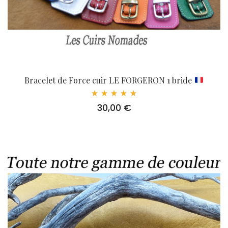
Bracelet de Force cuir LE FORGERON 1 bride
Note
30,00
€
5.00
sur 5