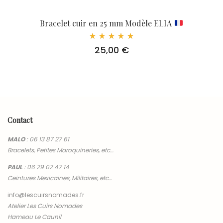
Bracelet cuir en 25 mm Modèle ELIA
Note
25,00
€
5.00
sur 5
Contact
MALO
:
06 13 87 27 61
Bracelets, Petites Maroquineries, etc…
PAUL
:
06 29 02 47 14
Ceintures Mexicaines, Militaires, etc…
info@lescuirsnomades.fr
Atelier Les Cuirs Nomades
Hameau Le Caunil