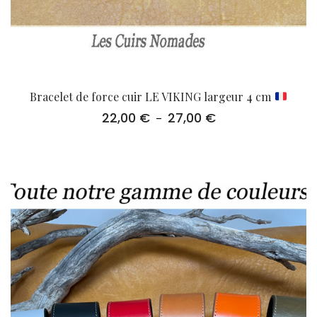
Bracelet de force cuir LE VIKING largeur 4 cm
22,00
€
27,00
€
Plage
–
de
prix :
22,00 €
à
27,00 €