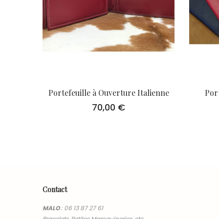
Portefeuille à Ouverture Italienne
Port
70,00
€
Contact
MALO
:
06 13 87 27 61
Bracelets, Petites Maroquineries, etc…