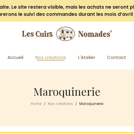
e. Le site restera visible, mais les achats ne seront pl
rerons le suivi des commandes durant les mois d’avril 
Accueil
Nos créations
L'Atelier
Contact
Maroquinerie
Home
Nos créations
Maroquinerie
/
/