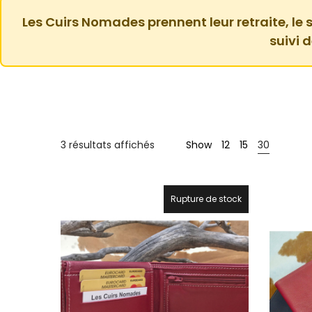
Les Cuirs Nomades prennent leur retraite, le s
suivi 
Trié
3 résultats affichés
Show
12
15
30
par
prix
croissant
Rupture de stock