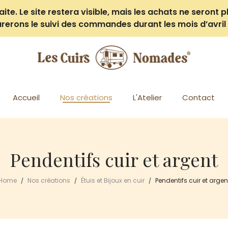
e. Le site restera visible, mais les achats ne seront pl
rerons le suivi des commandes durant les mois d’avril 
Accueil
Nos créations
L'Atelier
Contact
Pendentifs cuir et argent
Home
Nos créations
Étuis et Bijoux en cuir
Pendentifs cuir et argen
/
/
/