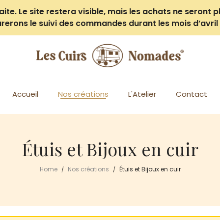
e. Le site restera visible, mais les achats ne seront pl
rerons le suivi des commandes durant les mois d’avril 
Accueil
Nos créations
L'Atelier
Contact
Étuis et Bijoux en cuir
Home
Nos créations
Étuis et Bijoux en cuir
/
/