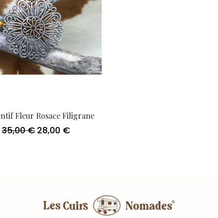
tif Fleur Rosace Filigrane
35,00
€
28,00
€
Le
Le
prix
prix
initial
actuel
était :
est :
35,00 €.
28,00 €.