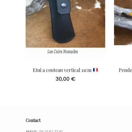
Etui a couteau vertical 11cm
Penden
30,00
€
Contact
MALO
:
06 13 87 27 61