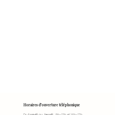
Horaires d’ouverture téléphonique
Du
Lundi
au
Jeudi
: 9h-12h et 14h-17h