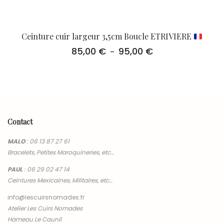
Ceinture cuir largeur 3,5cm Boucle ETRIVIERE
85,00
€
95,00
€
Plage
–
de
prix :
85,00 €
à
95,00 €
Contact
MALO
:
06 13 87 27 61
Bracelets, Petites Maroquineries, etc…
PAUL
:
06 29 02 47 14
Ceintures Mexicaines, Militaires, etc…
info@lescuirsnomades.fr
Atelier Les Cuirs Nomades
Hameau Le Caunil