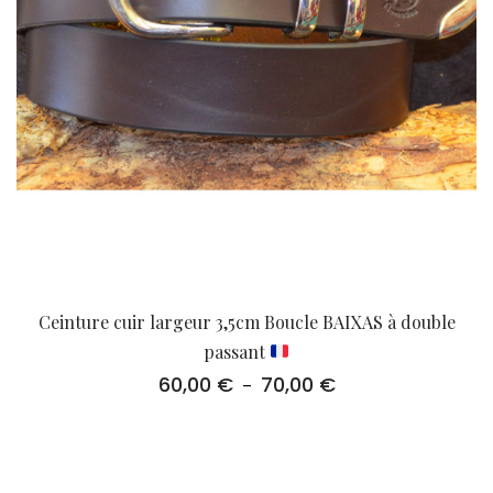
Ceinture cuir largeur 3,5cm Boucle BAIXAS à double
passant
60,00
€
70,00
€
Plage
–
de
prix :
60,00 €
à