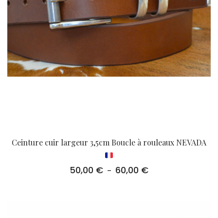
Ceinture cuir largeur 3,5cm Boucle à rouleaux NEVADA
50,00
€
60,00
€
Plage
–
de
prix :
50,00 €
à