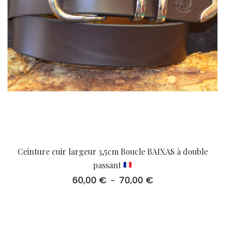
Ceinture cuir largeur 3,5cm Boucle BAIXAS à double
passant
60,00
€
70,00
€
Plage
–
de
prix :
60,00 €
à