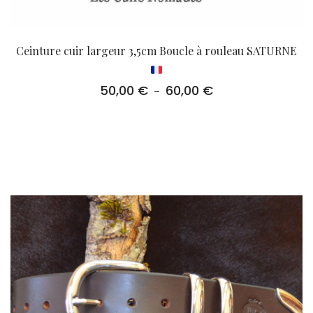
Ceinture cuir largeur 3,5cm Boucle à rouleau SATURNE
50,00
€
60,00
€
Plage
–
de
prix :
50,00 €
à
60,00 €