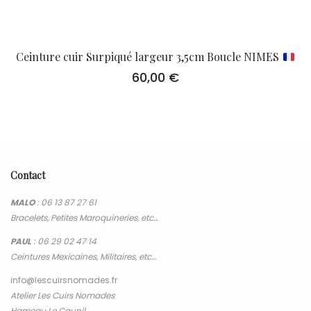
Ceinture cuir Surpiqué largeur 3,5cm Boucle NIMES
60,00
€
Contact
MALO
:
06 13 87 27 61
Bracelets, Petites Maroquineries, etc…
PAUL
:
06 29 02 47 14
Ceintures Mexicaines, Militaires, etc…
info@lescuirsnomades.fr
Atelier Les Cuirs Nomades
Hameau Le Caunil