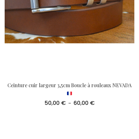
Ceinture cuir largeur 3,5cm Boucle à rouleaux NEVADA
50,00
€
60,00
€
Plage
–
de
prix :
50,00 €
à
60,00 €