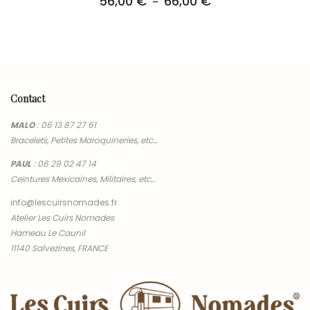
56,00
€
66,00
€
Plage
–
de
prix :
56,00 €
à
66,00 €
Contact
MALO
:
06 13 87 27 61
Bracelets, Petites Maroquineries, etc…
PAUL
:
06 29 02 47 14
Ceintures Mexicaines, Militaires, etc…
info@lescuirsnomades.fr
Atelier Les Cuirs Nomades
Hameau Le Caunil
11140 Salvezines, FRANCE