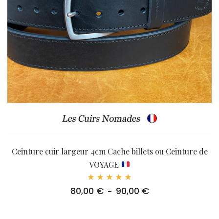
Ceinture cuir largeur 4cm Cache billets ou Ceinture de
VOYAGE
Note
80,00
€
90,00
€
Plage
–
5.00
sur 5
de
prix :