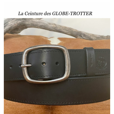
80,00 €
à
90,00 €