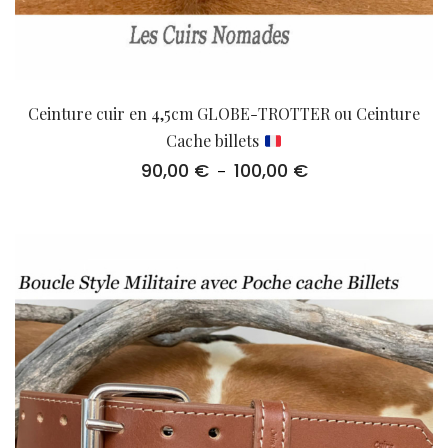
Ceinture cuir en 4,5cm GLOBE-TROTTER ou Ceinture
Cache billets
90,00
€
100,00
€
Plage
–
de
prix :
90,00 €
à
100,00 €