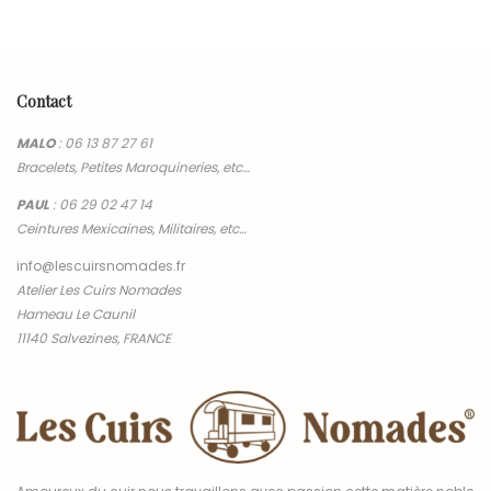
90,00 €
à
100,00 €
Contact
MALO
:
06 13 87 27 61
Bracelets, Petites Maroquineries, etc…
PAUL
:
06 29 02 47 14
Ceintures Mexicaines, Militaires, etc…
info@lescuirsnomades.fr
Atelier Les Cuirs Nomades
Hameau Le Caunil
11140 Salvezines, FRANCE