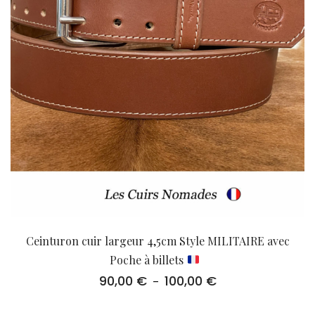
Ceinturon cuir largeur 4,5cm Style MILITAIRE avec
Poche à billets
90,00
€
100,00
€
Plage
–
de
prix :