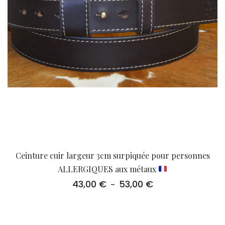
Ceinture cuir largeur 3cm surpiquée pour personnes
ALLERGIQUES aux métaux
43,00
€
53,00
€
Plage
–
de
prix :
43,00 €
à