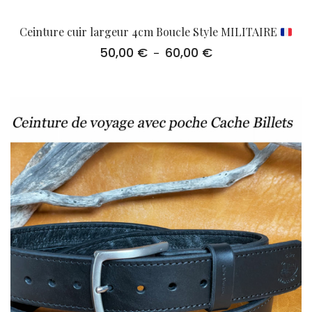
Ceinture cuir largeur 4cm Boucle Style MILITAIRE
50,00
€
60,00
€
Plage
–
de
prix :
50,00 €
à
60,00 €