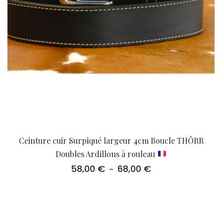
Ceinture cuir Surpiqué largeur 4cm Boucle THÔRR
Doubles Ardillons à rouleau
58,00
€
68,00
€
Plage
–
de
prix :
58,00 €
à
68,00 €