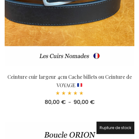
Ceinture cuir largeur 4cm Cache billets ou Ceinture de
VOYAGE
Note
80,00
€
90,00
€
Plage
–
5.00
sur 5
de
prix :
80,00 €
à
Rupture de stock
90,00 €