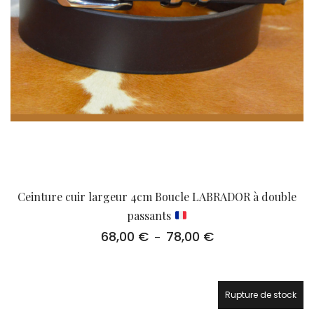
Ceinture cuir largeur 4cm Boucle LABRADOR à double
passants
68,00
€
78,00
€
Plage
–
de
prix :
68,00 €
à
Rupture de stock
78,00 €