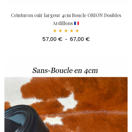
Ceinturon cuir largeur 4cm Boucle ORION Doubles
Ardillons
Note
57,00
€
67,00
€
Plage
–
5.00
sur 5
de
prix :
57,00 €
à
67,00 €