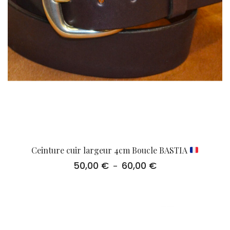
Ceinture cuir largeur 4cm Boucle BASTIA
50,00
€
60,00
€
Plage
–
de
prix :
50,00 €
à
60,00 €