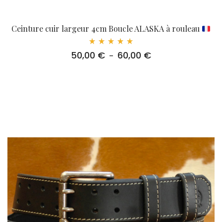
Ceinture cuir largeur 4cm Boucle ALASKA à rouleau
Note
50,00
€
60,00
€
Plage
–
5.00
sur 5
de
prix :
50,00 €
à
60,00 €