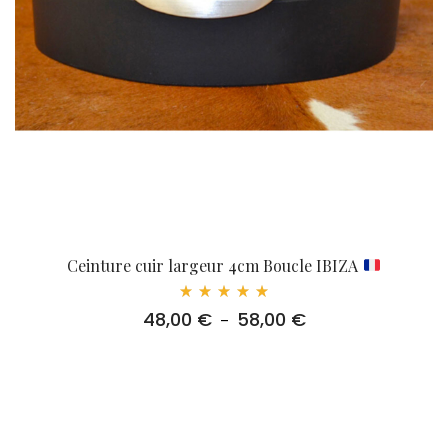
Ceinture cuir largeur 4cm Boucle IBIZA
Note
48,00
€
58,00
€
Plage
–
5.00
sur 5
de
prix :
48,00 €
à
58,00 €