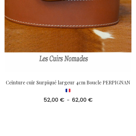
Ceinture cuir Surpiqué largeur 4cm Boucle PERPIGNAN
52,00
€
62,00
€
Plage
–
de
prix :
52,00 €
à
62,00 €