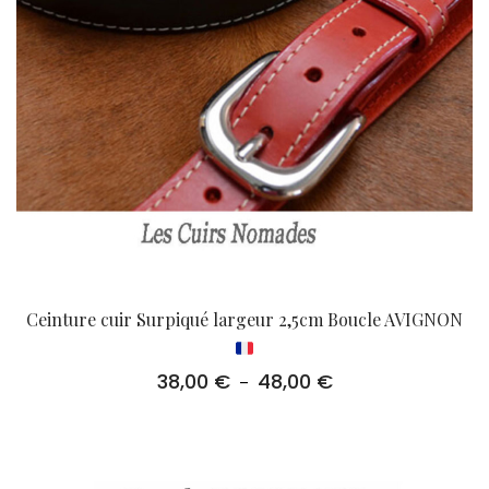
Ceinture cuir Surpiqué largeur 2,5cm Boucle AVIGNON
38,00
€
48,00
€
Plage
–
de
prix :
38,00 €
à