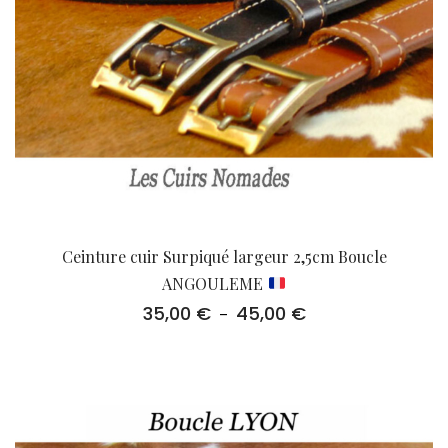
Ceinture cuir Surpiqué largeur 2,5cm Boucle
ANGOULEME
35,00
€
45,00
€
Plage
–
de
prix :
35,00 €
à
45,00 €