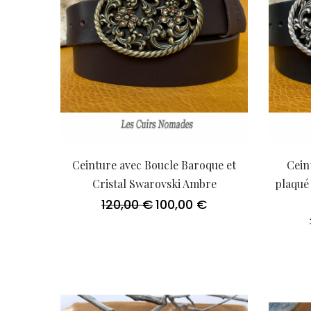
Ceinture avec Boucle Baroque et
Cein
Cristal Swarovski Ambre
plaqué 
120,00
€
100,00
€
Le
Le
prix
prix
initial
actuel
était :
est :
120,00 €.
100,00 €.