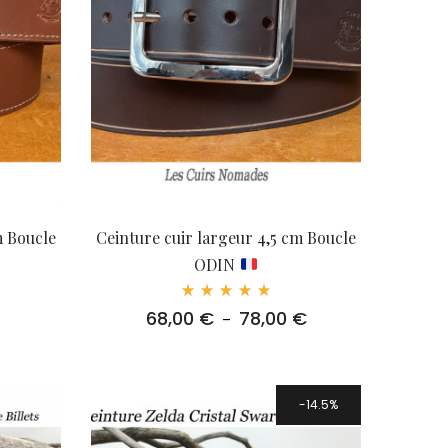
m Boucle
Ceinture cuir largeur 4,5 cm Boucle
ODIN
Note
68,00
€
78,00
€
Plage
–
5.00
sur 5
de
prix :
68,00 €
à
14.5%
78,00 €