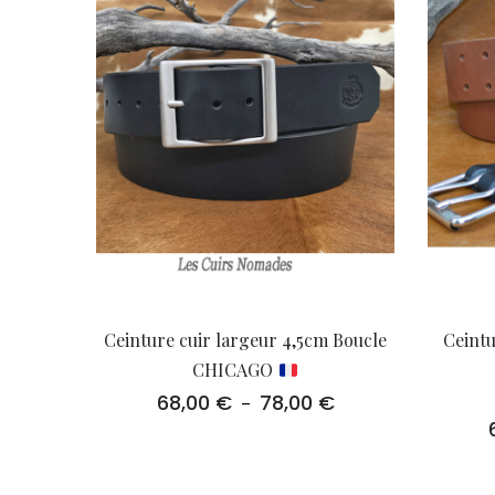
Ceinture cuir largeur 4,5cm Boucle
Ceintu
CHICAGO
68,00
€
78,00
€
Plage
–
de
prix :
68,00 €
à