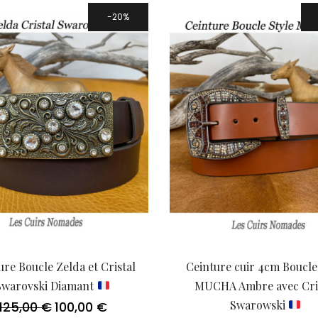
68,00 €
à
20%
78,00 €
ure Boucle Zelda et Cristal
Ceinture cuir 4cm Boucle
Swarovski Diamant
MUCHA Ambre avec Cri
Swarowski
125,00
€
100,00
€
Le
Le