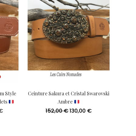
cm Style
Ceinture Sakura et Cristal Swarovski
lets
Ambre
€
152,00
€
130,00
€
Plage
Le
Le
de
prix
prix
prix :
initial
actuel
90,00 €
était :
est :
à
152,00 €.
130,00 €.