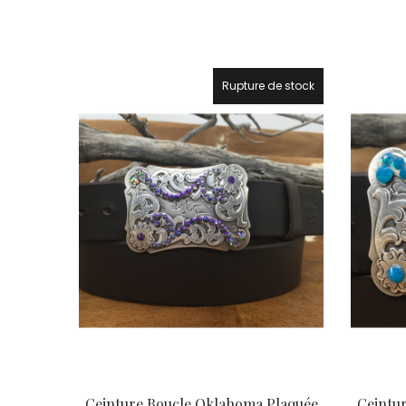
prix
prix
initial
actuel
était :
est :
152,00 €.
130,00 €.
Rupture de stock
21.7%
Ceinture Boucle Oklahoma Plaquée
Ceintu