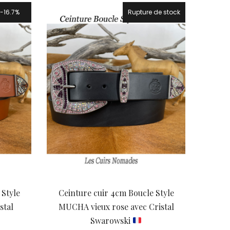
100,00 €
16.7%
Rupture de stock
16.7%
 Style
Ceinture cuir 4cm Boucle Style
stal
MUCHA vieux rose avec Cristal
Swarowski