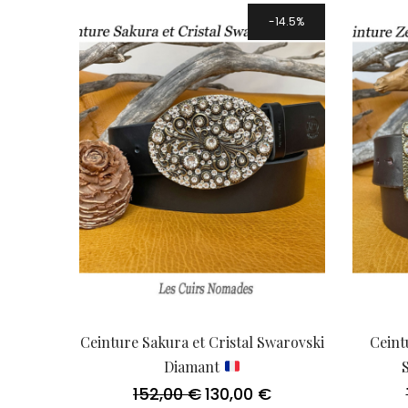
78,00 €
14.5%
Ceinture Sakura et Cristal Swarovski
Ceint
Diamant
152,00
€
130,00
€
Le
Le