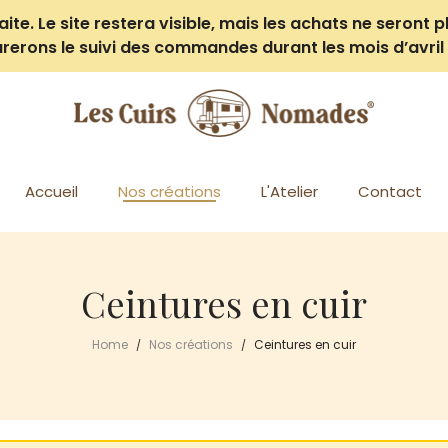
e. Le site restera visible, mais les achats ne seront pl
rerons le suivi des commandes durant les mois d’avril 
Accueil
Nos créations
L'Atelier
Contact
Ceintures en cuir
Home
Nos créations
Ceintures en cuir
/
/