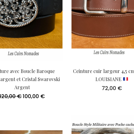
ture avec Boucle Baroque
Ceinture cuir largeur 4,5 c
argent et Cristal Swarovski
LOUISIANE
Argent
72,00
€
120,00
€
100,00
€
Le
Le
prix
prix
initial
actuel
était :
est :
120,00 €.
100,00 €.