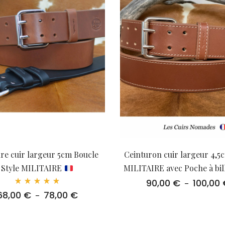
re cuir largeur 5cm Boucle
Ceinturon cuir largeur 4,5
Style MILITAIRE
MILITAIRE avec Poche à bil
90,00
€
100,00
–
Note
68,00
€
78,00
€
Plage
–
5.00
sur 5
de
prix :