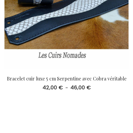
Bracelet cuir luxe 5 cm Serpentine avec Cobra véritable
42,00
€
46,00
€
Plage
–
de
prix :
42,00 €
à
46,00 €