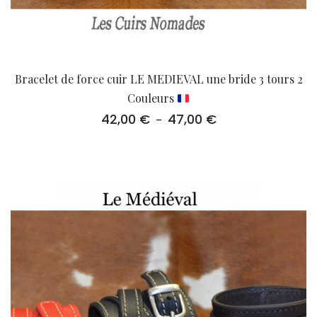
Bracelet de force cuir LE MEDIEVAL une bride 3 tours 2
Couleurs
42,00
€
47,00
€
Plage
–
de
prix :
42,00 €
à
47,00 €