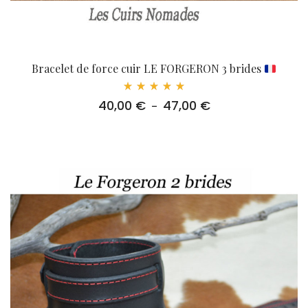
Bracelet de force cuir LE FORGERON 3 brides
Note
40,00
€
47,00
€
Plage
–
5.00
sur 5
de
prix :
40,00 €
à
47,00 €