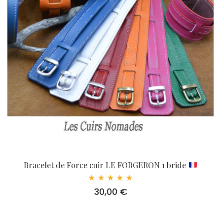
Bracelet de Force cuir LE FORGERON 1 bride
Note
30,00
€
5.00
sur 5