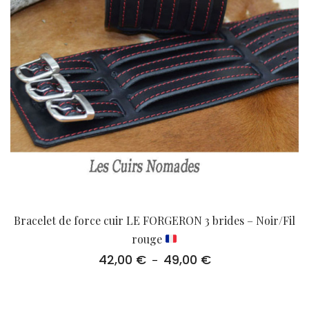
Bracelet de force cuir LE FORGERON 3 brides – Noir/Fil
rouge
42,00
€
49,00
€
Plage
–
de
prix :
42,00 €