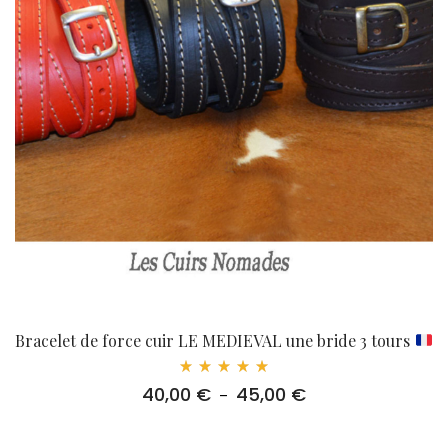
Bracelet de force cuir LE MEDIEVAL une bride 3 tours
Note
40,00
€
45,00
€
Plage
–
5.00
sur 5
de
prix :