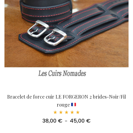
Bracelet de force cuir LE FORGERON 2 brides-Noir/Fil
rouge
Note
38,00
€
45,00
€
Plage
–
5.00
sur 5
de
prix :