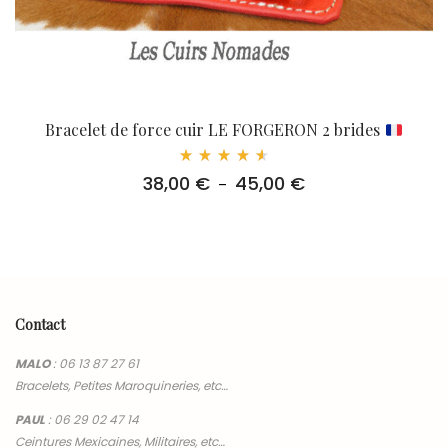
Bracelet de force cuir LE FORGERON 2 brides
Note
38,00
€
45,00
€
Plage
–
4.67
sur
de
5
prix :
38,00 €
à
45,00 €
Contact
MALO
:
06 13 87 27 61
Bracelets, Petites Maroquineries, etc…
PAUL
:
06 29 02 47 14
Ceintures Mexicaines, Militaires, etc…