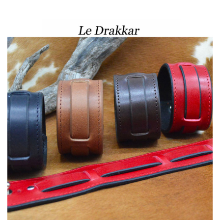
40,00 €
à
45,00 €