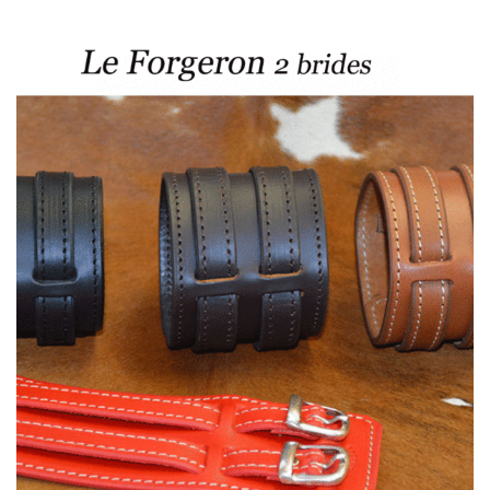
38,00 €
à
45,00 €