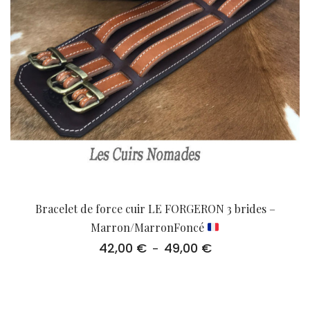
Bracelet de force cuir LE FORGERON 3 brides –
Marron/MarronFoncé
42,00
€
49,00
€
Plage
–
de
prix :
42,00 €
à