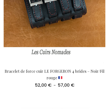
Bracelet de force cuir LE FORGERON 4 brides – Noir/Fil
rouge
52,00
€
57,00
€
Plage
–
de
prix :
52,00 €
à