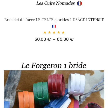
Bracelet de force LE CELTE 4 brides à USAGE INTENSIF
Note
60,00
€
65,00
€
Plage
–
5.00
sur 5
de
prix :
60,00 €
à
65,00 €