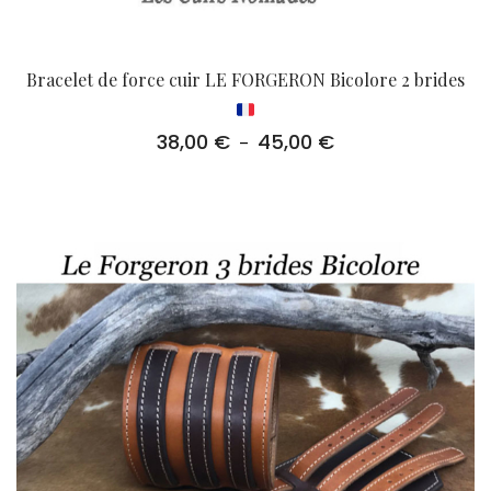
Bracelet de force cuir LE FORGERON Bicolore 2 brides
38,00
€
45,00
€
Plage
–
de
prix :
38,00 €
à
45,00 €