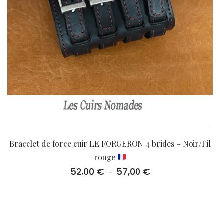
Bracelet de force cuir LE FORGERON 4 brides – Noir/Fil
rouge
52,00
€
57,00
€
Plage
–
de
prix :
52,00 €
à