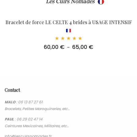
Bracelet de force LE CELTE 4 brides à USAGE INTENSIF
Note
60,00
€
65,00
€
Plage
–
5.00
sur 5
de
prix :
60,00 €
à
65,00 €
Contact
MALO
:
06 13 87 27 61
Bracelets, Petites Maroquineries, etc…
PAUL
:
06 29 02 47 14
Ceintures Mexicaines, Militaires, etc…
info@lescuirsnomades.fr