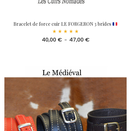
Bracelet de force cuir LE FORGERON 3 brides
Note
40,00
€
47,00
€
Plage
–
5.00
sur 5
de
prix :
40,00 €
à
47,00 €