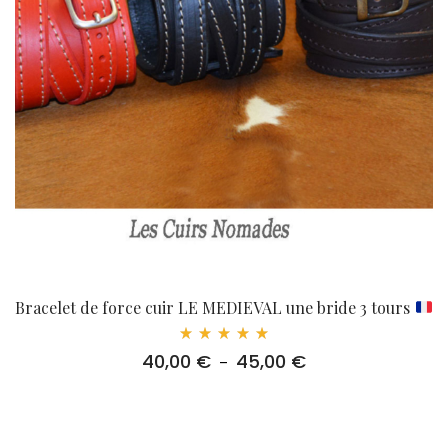
Bracelet de force cuir LE MEDIEVAL une bride 3 tours
Note
40,00
€
45,00
€
Plage
–
5.00
sur 5
de
prix :
40,00 €
à