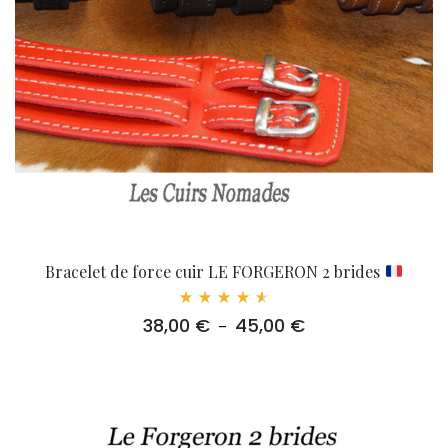
Bracelet de force cuir LE FORGERON 2 brides
Note
38,00
€
45,00
€
Plage
–
4.67
sur
de
5
prix :
38,00 €
à
45,00 €