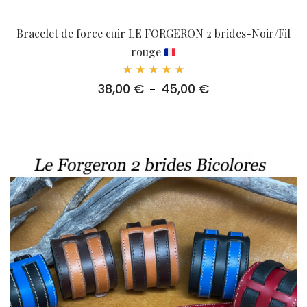
Bracelet de force cuir LE FORGERON 2 brides-Noir/Fil
rouge
Note
38,00
€
45,00
€
Plage
–
5.00
sur 5
de
prix :
38,00 €
à
45,00 €