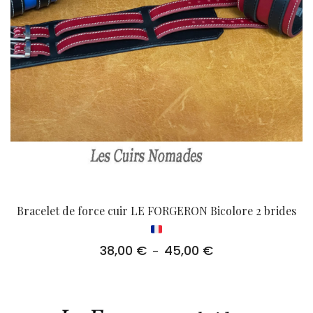
Bracelet de force cuir LE FORGERON Bicolore 2 brides
38,00
€
45,00
€
Plage
–
de
prix :
38,00 €
à