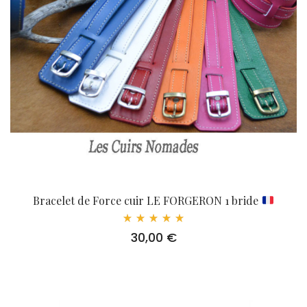
Bracelet de Force cuir LE FORGERON 1 bride
Note
30,00
€
5.00
sur 5