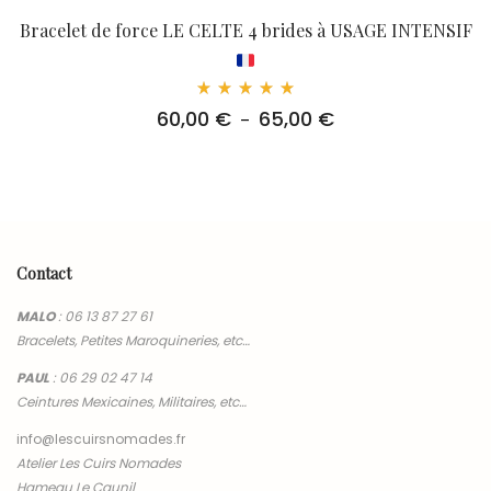
Bracelet de force LE CELTE 4 brides à USAGE INTENSIF
Note
60,00
€
65,00
€
Plage
–
5.00
sur 5
de
prix :
60,00 €
à
65,00 €
Contact
MALO
:
06 13 87 27 61
Bracelets, Petites Maroquineries, etc…
PAUL
:
06 29 02 47 14
Ceintures Mexicaines, Militaires, etc…
info@lescuirsnomades.fr
Atelier Les Cuirs Nomades
Hameau Le Caunil