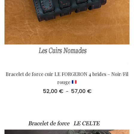
Bracelet de force cuir LE FORGERON 4 brides – Noir/Fil
rouge
52,00
€
57,00
€
Plage
–
de
prix :
52,00 €
à
57,00 €