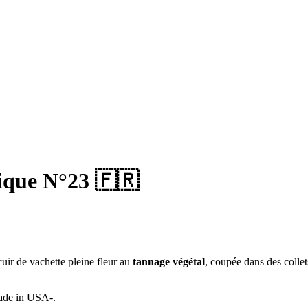
tique N°23 🇫🇷
ir de vachette pleine fleur
au
tannage végétal
,
coupée dans des collet
de in USA-.