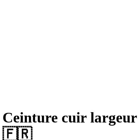
Ceinture cuir large
🇫🇷