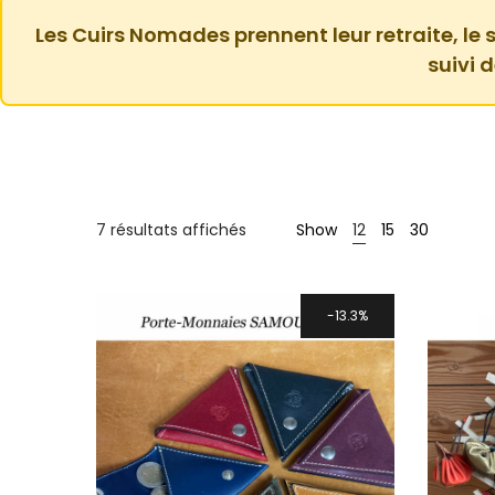
Les Cuirs Nomades prennent leur retraite, le s
suivi 
Trié
7 résultats affichés
Show
12
15
30
par
prix
croissant
13.3%