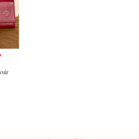
cuir
Le
prix
actuel
est :
60,00 €.