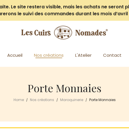
e. Le site restera visible, mais les achats ne seront pl
rerons le suivi des commandes durant les mois d’avril 
Accueil
Nos créations
L'Atelier
Contact
Porte Monnaies
Home
Nos créations
Maroquinerie
Porte Monnaies
/
/
/