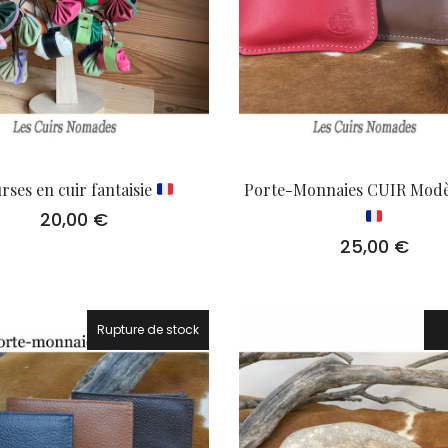
rses en cuir fantaisie
Porte-Monnaies CUIR Modè
20,00
€
25,00
€
Rupture de stock