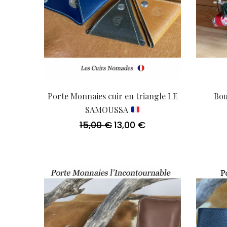
Porte Monnaies cuir en triangle LE
Bou
SAMOUSSA
15,00
€
13,00
€
Le
Le
prix
prix
initial
actuel
était :
est :
15,00 €.
13,00 €.