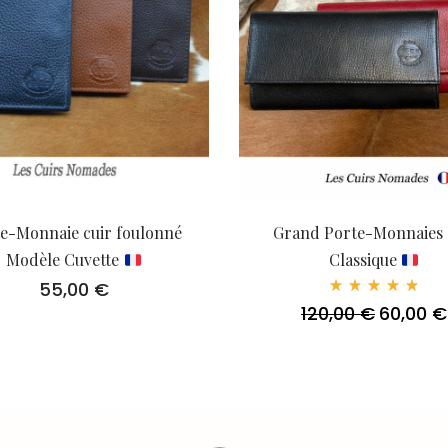
e-Monnaie cuir foulonné
Grand Porte-Monnaies 
Modèle Cuvette
Classique
55,00
€
Note
120,00
€
60,00
€
Le
5.00
sur 5
prix
initial
était :
120,00 €.