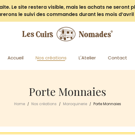
e. Le site restera visible, mais les achats ne seront pl
rerons le suivi des commandes durant les mois d’avril 
Accueil
Nos créations
L'Atelier
Contact
Porte Monnaies
Home
Nos créations
Maroquinerie
Porte Monnaies
/
/
/