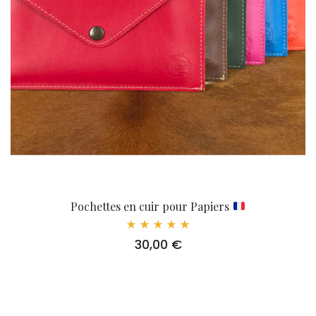
Pochettes en cuir pour Papiers
Note
30,00
€
5.00
sur 5