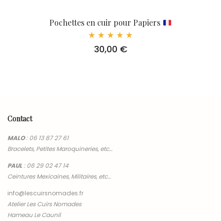
Pochettes en cuir pour Papiers
Note
30,00
€
5.00
sur 5
Contact
MALO
:
06 13 87 27 61
Bracelets, Petites Maroquineries, etc…
PAUL
:
06 29 02 47 14
Ceintures Mexicaines, Militaires, etc…
info@lescuirsnomades.fr
Atelier Les Cuirs Nomades
Hameau Le Caunil